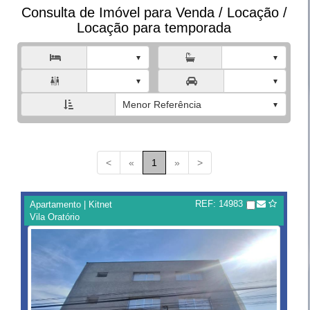
Consulta de Imóvel para Venda / Locação /
Locação para temporada



Menor Referência
<
«
1
»
>
REF: 14983
Apartamento | Kitnet
Vila Oratório