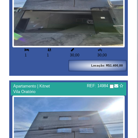



1
1
30,00
30,00
Locação: R$1.400,00
REF: 14984
Apartamento | Kitnet
Vila Oratório