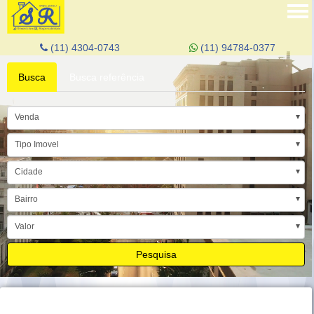
Tog
nav
(11) 4304-0743
(11) 94784-0377
Busca
Busca referência
Venda
Tipo Imovel
Cidade
Bairro
Valor
Pesquisa