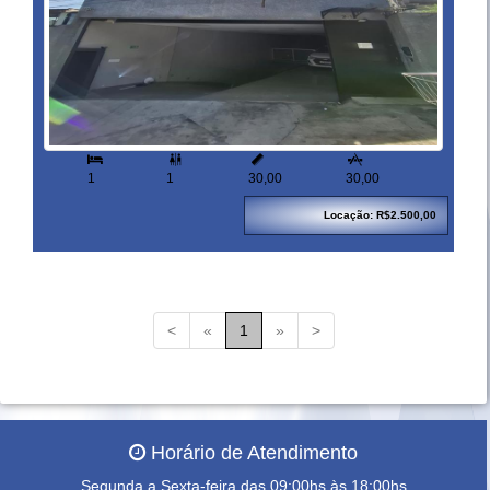



1
1
30,00
30,00
Locação: R$2.500,00
<
«
1
»
>
Horário de Atendimento
Segunda a Sexta-feira das 09:00hs às 18:00hs