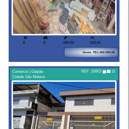



6
8
480,00
500,00
Venda: R$1.484.000,00
REF: 10953
Comércio | Galpão
Cidade São Mateus