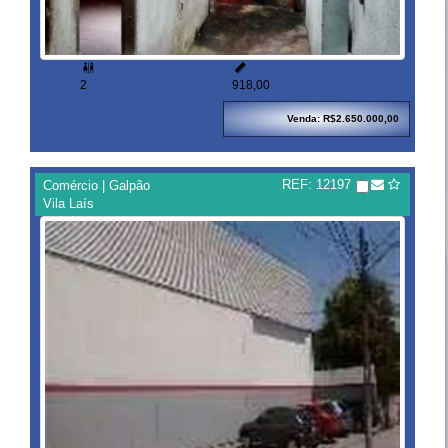


2
918,00
Venda: R$2.650.000,00
REF: 12197
Comércio | Galpão
Vila Laís