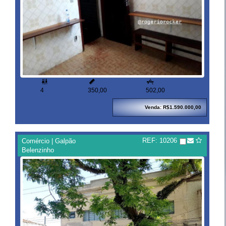



4
350,00
502,00
Venda: R$1.590.000,00
REF: 10206
Comércio | Galpão
Belenzinho