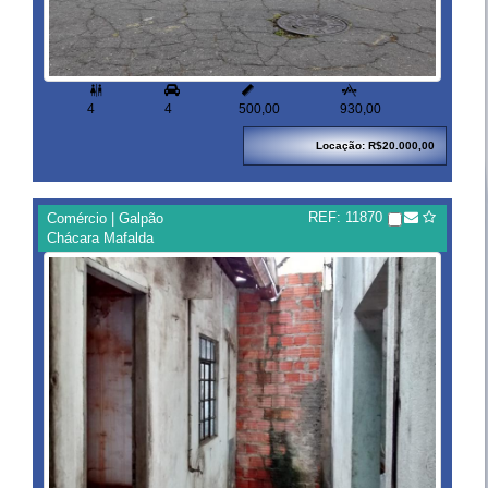



4
4
500,00
930,00
Locação: R$20.000,00
REF: 11870
Comércio | Galpão
Chácara Mafalda