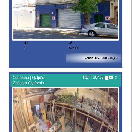


3
545,00
Venda: R$1.990.000,00
REF: 10726
Comércio | Galpão
Chácara Califórnia