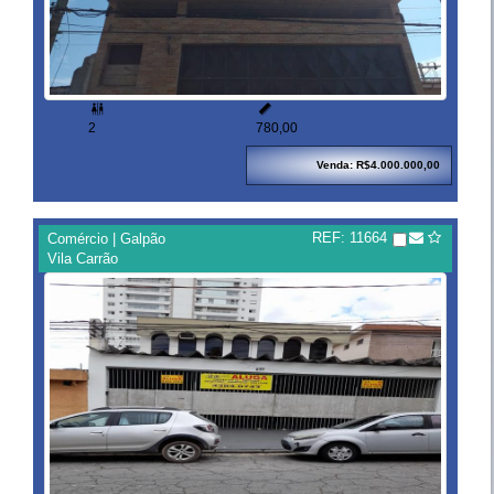


2
780,00
Venda: R$4.000.000,00
REF: 11664
Comércio | Galpão
Vila Carrão