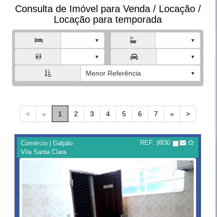
Consulta de Imóvel para Venda / Locação /
Locação para temporada



Menor Referência
<
«
1
2
3
4
5
6
7
»
>
REF: 9930
Comércio | Galpão
Vila Santa Clara