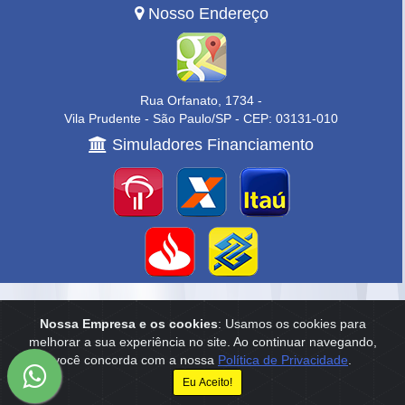
Nosso Endereço
Rua Orfanato, 1734 -
Vila Prudente - São Paulo/SP - CEP: 03131-010
Simuladores Financiamento
Home
|
Empresa
|
Anuncie
|
Contato
Nossa Empresa e os cookies
: Usamos os cookies para
melhorar a sua experiência no site. Ao continuar navegando,
Reservamo-nos o direito de qualquer erro de digitação, assim como o
você concorda com a nossa
Política de Privacidade
.
direito de alterar, a qualquer momento, sem prévio aviso, os preços e
informações anunciados.
Eu Aceito!