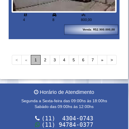


4
8
800,00
Venda: R$2.900.000,00
<
«
1
2
3
4
5
6
7
»
>
Horário de Atendimento
Segunda a Sexta-feira das 09:00hs às 18:00hs
Sabádo das 09:00hs às 12:00hs
(11) 4304-0743
(11) 94784-0377