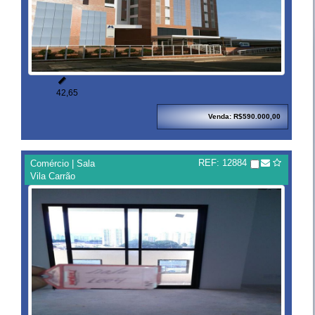

42,65
Venda: R$590.000,00
REF: 12884
Comércio | Sala
Vila Carrão