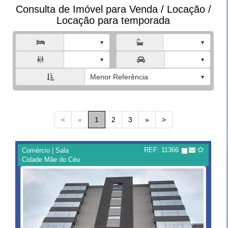
Consulta de Imóvel para Venda / Locação /
Locação para temporada



Menor Referência
<
«
1
2
3
»
>
REF: 11366
Comércio | Sala
Cidade Mãe do Céu