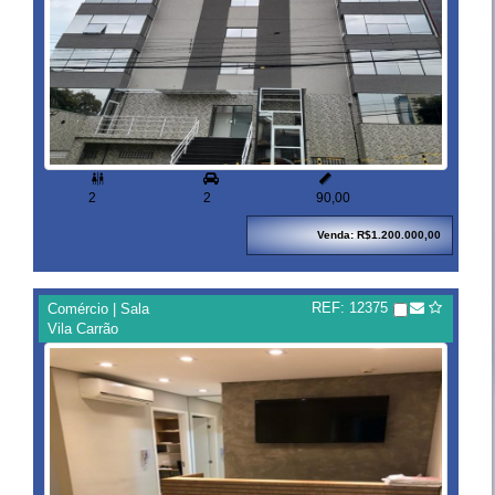


2
2
90,00
Venda: R$1.200.000,00
REF: 12375
Comércio | Sala
Vila Carrão