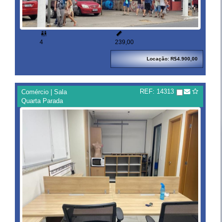


4
239,00
Locação: R$4.900,00
REF: 14313
Comércio | Sala
Quarta Parada