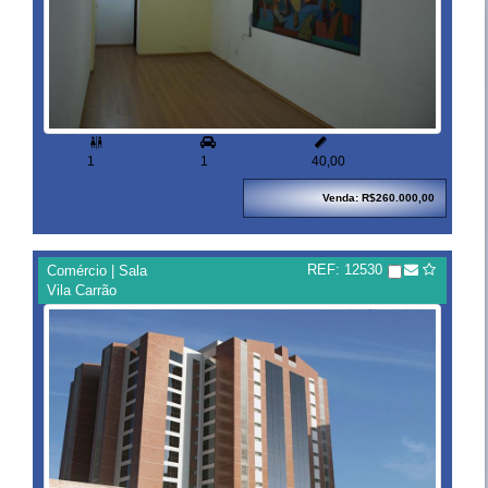


1
1
40,00
Venda: R$260.000,00
REF: 12530
Comércio | Sala
Vila Carrão