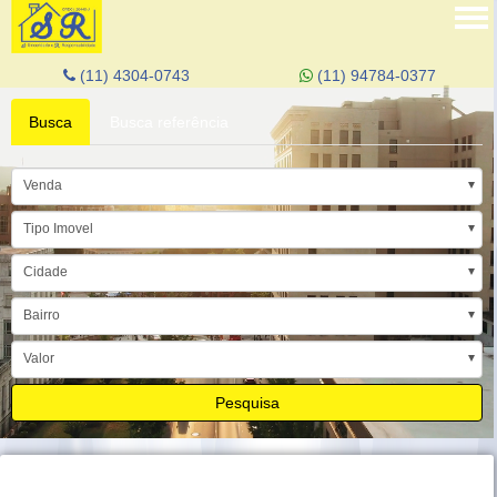
Tog
nav
(11) 4304-0743
(11) 94784-0377
Busca
Busca referência
Venda
Tipo Imovel
Cidade
Bairro
Valor
Pesquisa