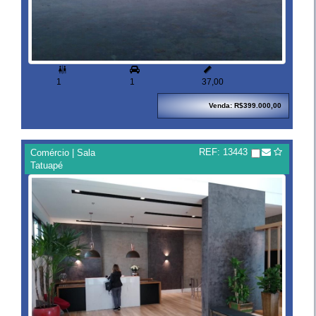


1
1
37,00
Venda: R$399.000,00
REF: 13443
Comércio | Sala
Tatuapé