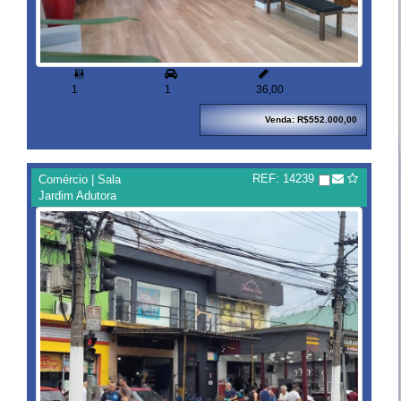


1
1
36,00
Venda: R$552.000,00
REF: 14239
Comércio | Sala
Jardim Adutora