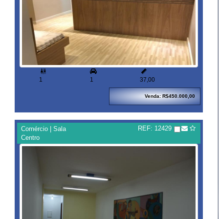


1
1
37,00
Venda: R$450.000,00
REF: 12429
Comércio | Sala
Centro