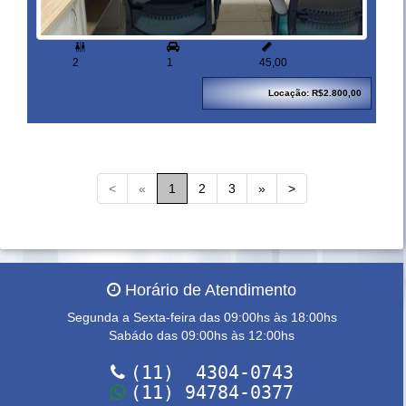


2
1
45,00
Locação: R$2.800,00
<
«
1
2
3
»
>
Horário de Atendimento
Segunda a Sexta-feira das 09:00hs às 18:00hs
Sabádo das 09:00hs às 12:00hs
(11) 4304-0743
(11) 94784-0377