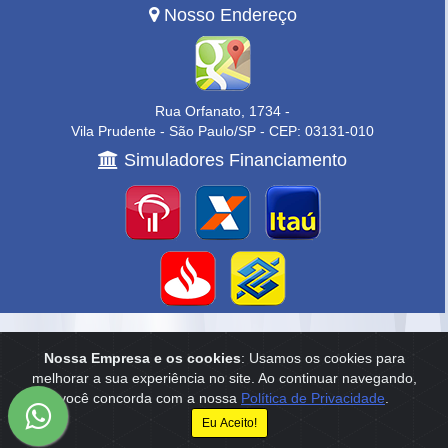
Nosso Endereço
Rua Orfanato, 1734 -
Vila Prudente - São Paulo/SP - CEP: 03131-010
Simuladores Financiamento
Home
|
Empresa
|
Anuncie
|
Contato
Nossa Empresa e os cookies
: Usamos os cookies para
melhorar a sua experiência no site. Ao continuar navegando,
Reservamo-nos o direito de qualquer erro de digitação, assim como o
você concorda com a nossa
Política de Privacidade
.
direito de alterar, a qualquer momento, sem prévio aviso, os preços e
informações anunciados.
Eu Aceito!