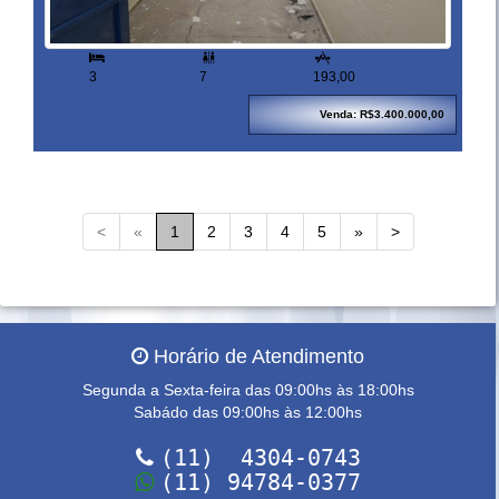


3
7
193,00
Venda: R$3.400.000,00
<
«
1
2
3
4
5
»
>
Horário de Atendimento
Segunda a Sexta-feira das 09:00hs às 18:00hs
Sabádo das 09:00hs às 12:00hs
(11) 4304-0743
(11) 94784-0377