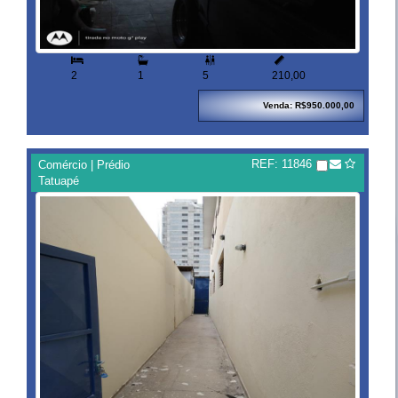


2
1
5
210,00
Venda: R$950.000,00
REF: 11846
Comércio | Prédio
Tatuapé