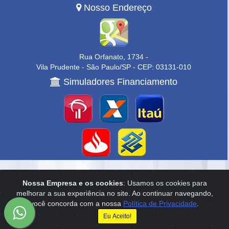
Nosso Endereço
Rua Orfanato, 1734 -
Vila Prudente - São Paulo/SP - CEP: 03131-010
Simuladores Financiamento
Home
|
Empresa
|
Anuncie
|
Contato
Nossa Empresa e os cookies
: Usamos os cookies para
melhorar a sua experiência no site. Ao continuar navegando,
Reservamo-nos o direito de qualquer erro de digitação, assim como o
você concorda com a nossa
Política de Privacidade
.
direito de alterar, a qualquer momento, sem prévio aviso, os preços e
informações anunciados.
Eu Aceito!