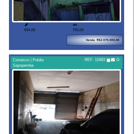


494,00
793,00
Venda: R$2.075.000,00
REF: 11693
Comércio | Prédio
Sapopemba