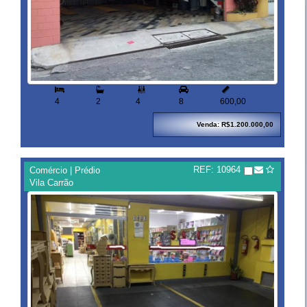


4
2
4
8
600,00
Venda: R$1.200.000,00
REF: 10964
Comércio | Prédio
Vila Carrão