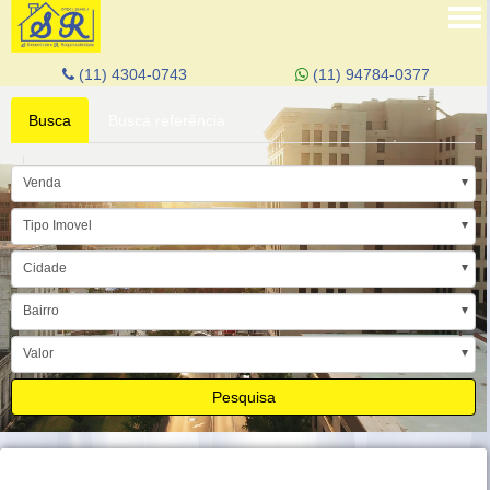
Tog
nav
(11) 4304-0743
(11) 94784-0377
Busca
Busca referência
Venda
Tipo Imovel
Cidade
Bairro
Valor
Pesquisa