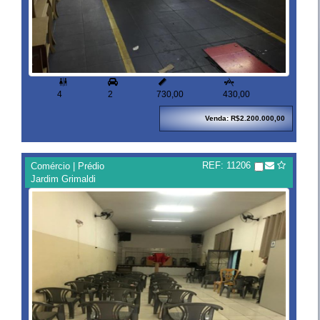



4
2
730,00
430,00
Venda: R$2.200.000,00
REF: 11206
Comércio | Prédio
Jardim Grimaldi