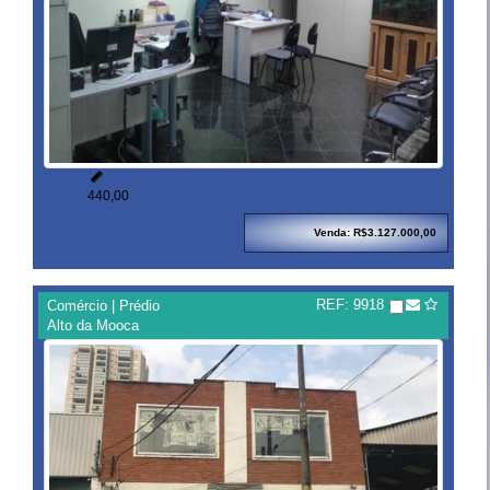

440,00
Venda: R$3.127.000,00
REF: 9918
Comércio | Prédio
Alto da Mooca