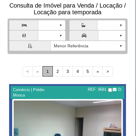
Consulta de Imóvel para Venda / Locação /
Locação para temporada



Menor Referência
<
«
1
2
3
4
5
»
>
REF: 9681
Comércio | Prédio
Mooca