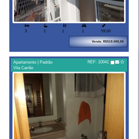


3
1
1
1
59,00
Venda: R$519.000,00
REF: 10041
Apartamento | Padrão
Vila Carrão