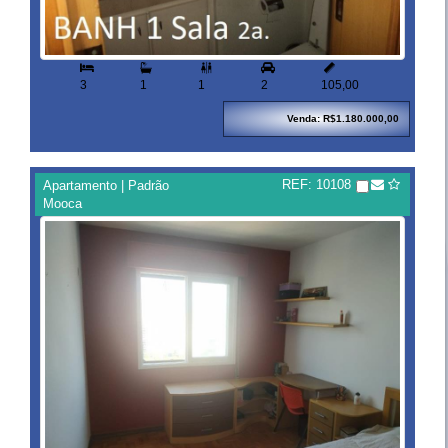


3
1
1
2
105,00
Venda: R$1.180.000,00
REF: 10108
Apartamento | Padrão
Mooca