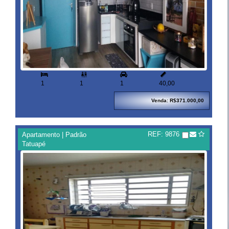


1
1
1
40,00
Venda: R$371.000,00
REF: 9876
Apartamento | Padrão
Tatuapé