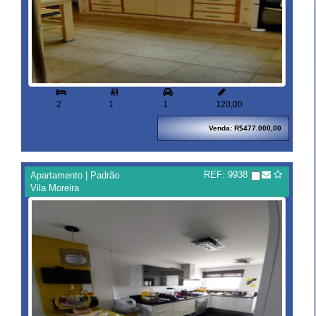


2
1
1
120,00
Venda: R$477.000,00
REF: 9938
Apartamento | Padrão
Vila Moreira