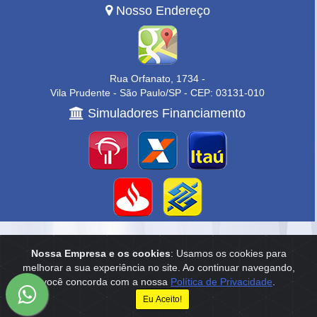
Nosso Endereço
Rua Orfanato, 1734 -
Vila Prudente - São Paulo/SP - CEP: 03131-010
Simuladores Financiamento
Home
|
Empresa
|
Anuncie
|
Contato
Nossa Empresa e os cookies
: Usamos os cookies para
melhorar a sua experiência no site. Ao continuar navegando,
Reservamo-nos o direito de qualquer erro de digitação, assim como o
você concorda com a nossa
Política de Privacidade
.
direito de alterar, a qualquer momento, sem prévio aviso, os preços e
informações anunciados.
Eu Aceito!