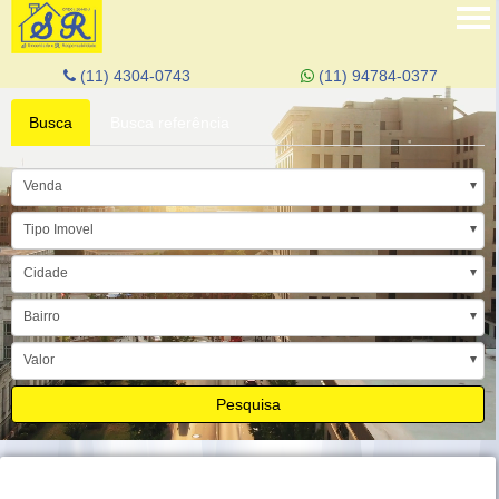
Tog
nav
(11) 4304-0743
(11) 94784-0377
Busca
Busca referência
Venda
Tipo Imovel
Cidade
Bairro
Valor
Pesquisa