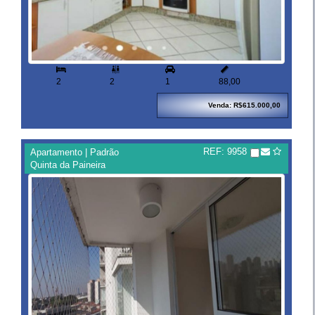


2
2
1
88,00
Venda: R$615.000,00
REF: 9958
Apartamento | Padrão
Quinta da Paineira