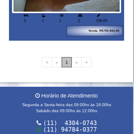


3
1
1
2
198,00
Venda: R$795.000,00
<
«
1
»
>
Horário de Atendimento
Segunda a Sexta-feira das 09:00hs às 18:00hs
Sabádo das 09:00hs às 12:00hs
(11) 4304-0743
(11) 94784-0377