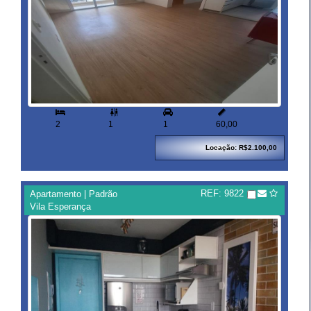


2
1
1
60,00
Locação: R$2.100,00
REF: 9822
Apartamento | Padrão
Vila Esperança