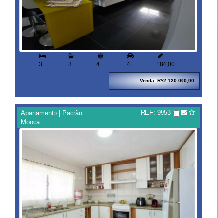


3
3
4
4
184,00
Venda: R$2.120.000,00
REF: 9953
Apartamento | Padrão
Mooca