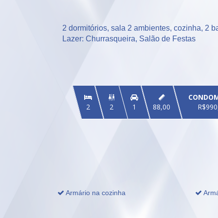
2 dormitórios, sala 2 ambientes, cozinha, 2 ba
Lazer: Churrasqueira, Salão de Festas
CONDOM


2
2
1
88,00
R$990
Armário na cozinha
Armá