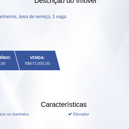
Descrição do Imóvel
nheiros, área de serviço, 1 vaga 

ÍNIO:
VENDA:
,00
R$615.000,00
Características
rio no banheiro
Elevador