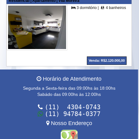
Residencial | Apartamento | Vila Moreira
3 dormitório |
4 banheiros |
3 su


Venda: R$2.120.000,00
Horário de Atendimento
Segunda a Sexta-feira das 09:00hs às 18:00hs
Sabádo das 09:00hs às 12:00hs
(11) 4304-0743
(11) 94784-0377
Nosso Endereço