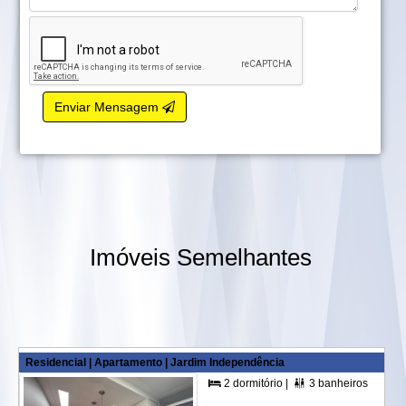
Enviar Mensagem
Imóveis Semelhantes
Residencial | Apartamento | Jardim Independência
2 dormitório |
3 banheiros |
2 su

