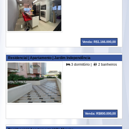
Venda: R$1.166.000,00
Residencial | Apartamento | Jardim Independência
3 dormitório |
2 banheiros |
2 su


Venda: R$800.000,00