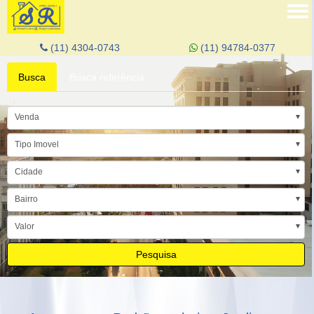
Tog
nav
(11) 4304-0743
(11) 94784-0377
Busca
Busca referência
Venda
Tipo Imovel
Cidade
Bairro
Valor
Pesquisa