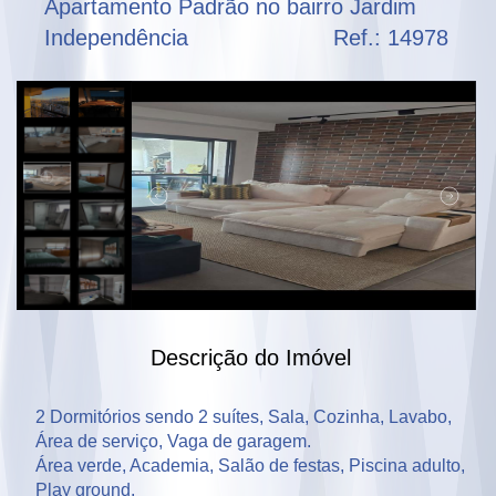
Apartamento Padrão no bairro Jardim
Independência
Ref.: 14978
Descrição do Imóvel
2 Dormitórios sendo 2 suítes, Sala, Cozinha, Lavabo, 
Área de serviço, Vaga de garagem.

Área verde, Academia, Salão de festas, Piscina adulto, 
Play ground.
