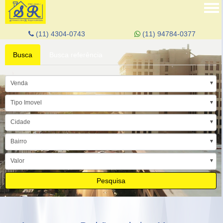
Tog
nav
(11) 4304-0743
(11) 94784-0377
Busca
Busca referência
Venda
Tipo Imovel
Cidade
Bairro
Valor
Pesquisa