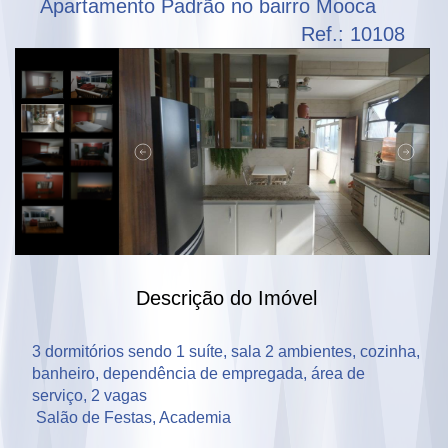
Apartamento Padrão no bairro Mooca
Ref.: 10108
Descrição do Imóvel
3 dormitórios sendo 1 suíte, sala 2 ambientes, cozinha, 
banheiro, dependência de empregada, área de 
serviço, 2 vagas 

 Salão de Festas, Academia