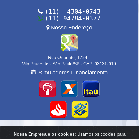
(11) 4304-0743
(11) 94784-0377
Nosso Endereço
Rua Orfanato, 1734 -
Vila Prudente - São Paulo/SP - CEP: 03131-010
Simuladores Financiamento
Home
|
Empresa
|
Anuncie
|
Contato
Nossa Empresa e os cookies
: Usamos os cookies para