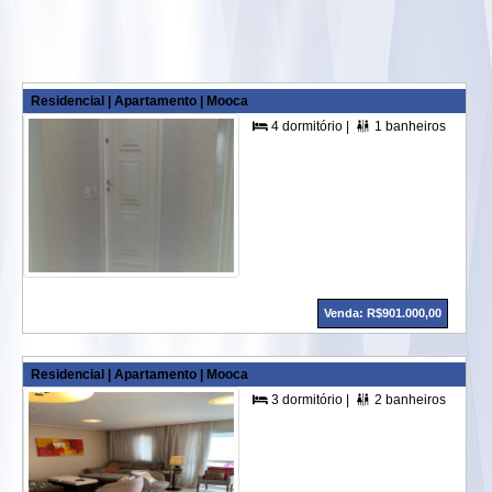
Residencial | Apartamento | Mooca
4 dormitório |
1 banheiros |
2 su


Venda: R$901.000,00
Residencial | Apartamento | Mooca
3 dormitório |
2 banheiros |
1 su

