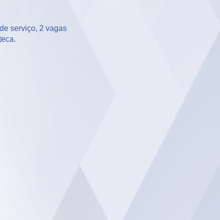
e serviço, 2 vagas 

teca.