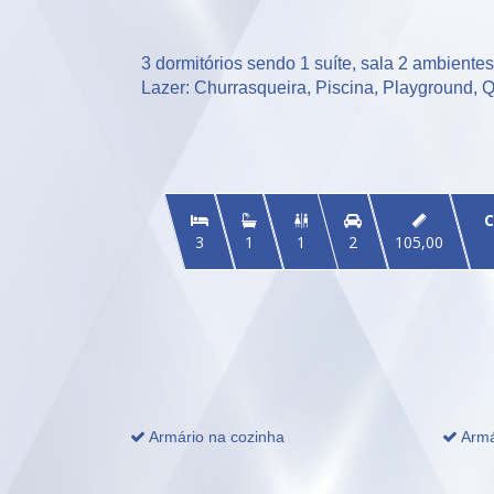
3 dormitórios sendo 1 suíte, sala 2 ambiente
Lazer: Churrasqueira, Piscina, Playground, 
C


3
1
1
2
105,00
Armário na cozinha
Armá